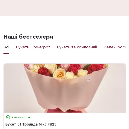
Наші бестселери
Всі
Букети Flowerpot
Букети та композиції
Зелені росл
В наявності
Букет 51 Троянда Мікс F825