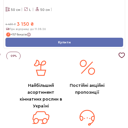
50
см
L
50
см
3 150
₴
4 450
₴
При відправці до 11.08.26
+157 бонусів
Купити
-
29
%
Найбільший
Постійні акційні
асортимент
пропозиції
кімнатних рослин в
Україні