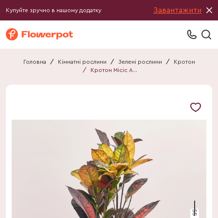
Завантажити
Купуйте зручно в нашому додатку
Головна
/
Кімнатні рослини
/
Зелені рослини
/
Кротон
/
Кротон Місіс Айстон
55 см