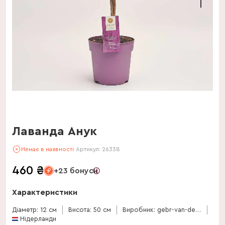
Лаванда Анук
Немає в наявності
Артикул:
26338
460
₴
+23 бонуси
Характеристики
Діаметр: 12 см
Висота: 50 см
Виробник: gebr-van-der-salm
Нідерланди