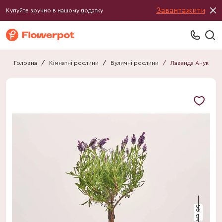
Завантажити
Купуйте зручно в нашому додатку
Головна
/
Кімнатні рослини
/
Вуличні рослини
/
Лаванда Анук
50 см