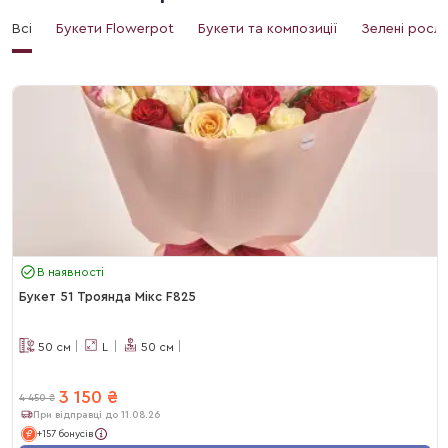
Всі
Букети Flowerpot
Букети та композиції
Зелені росл
В наявності
Букет 51 Троянда Мікс F825
50
см
L
50
см
3 150
₴
4 450
₴
При відправці до 11.08.26
+157 бонусів