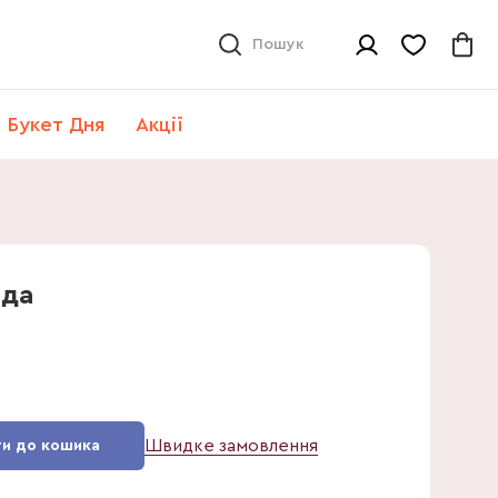
Пошук
Букет Дня
Акції
ада
Швидке замовлення
и до кошика