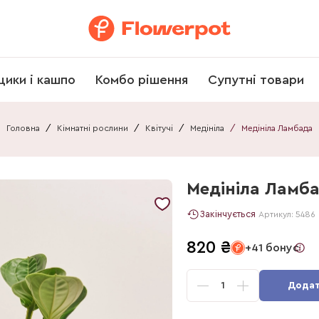
щики і кашпо
Комбо рішення
Супутні товари
Головна
/
Кімнатні рослини
/
Квітучі
/
Медініла
/
Медініла Ламбада
Медініла Ламб
Закінчується
Артикул:
5486
820
₴
+41 бонус
1
Додат