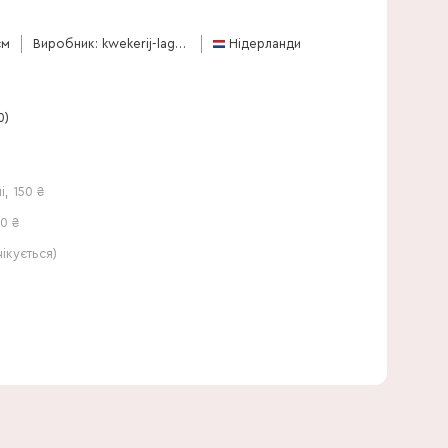
40 см
см
Виробник: kwekerij-laguna-bv
Нідерланди
0)
і
,
150
₴
0 ₴
кується)