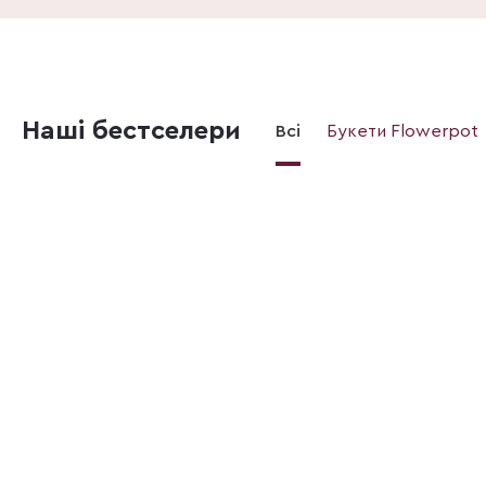
Наші бестселери
Всі
Букети Flowerpot