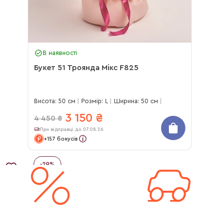
В наявності
Букет 51 Троянда Мікс F825
Висота: 50 см
Розмір: L
Ширина: 50 см
3 150
₴
4 450
₴
При відправці до 07.08.26
+157 бонусів
-
29
%