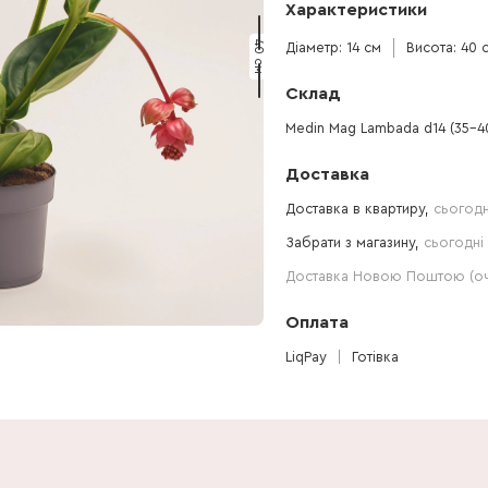
Характеристики
40 см
Діаметр: 14 см
Висота: 40 
Склад
Medin Mag Lambada d14 (35-4
Доставка
Доставка в квартиру,
сьогодн
Забрати з магазину,
сьогодні 
Доставка Новою Поштою (очі
Оплата
LiqPay
Готівка