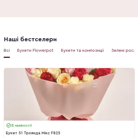
Наші бестселери
Всі
Букети Flowerpot
Букети та композиції
Зелені росл
В наявності
Букет 51 Троянда Мікс F825