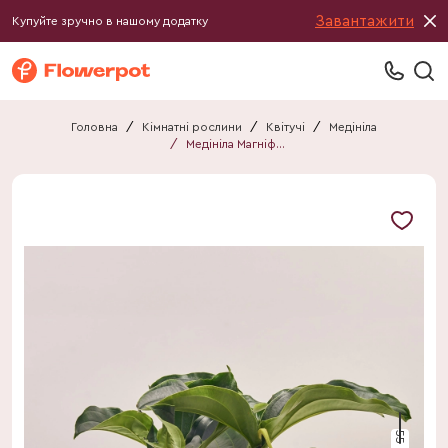
Завантажити
Купуйте зручно в нашому додатку
Головна
/
Кімнатні рослини
/
Квітучі
/
Медініла
/
Медініла Магніфіка
55 см