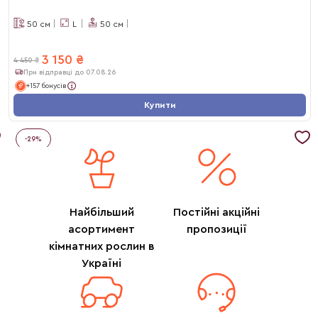
50
см
L
50
см
3 150
₴
4 450
₴
При відправці до 07.08.26
+157 бонусів
Купити
-
29
%
Найбільший
Постійні акційні
асортимент
пропозиції
кімнатних рослин в
Україні