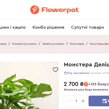
щики і кашпо
Комбо рішення
Супутні товари
овна
/
Кімнатні рослини
/
Зелені рослини
/
Монстера
/
Монстера Деліц
Артикул:
436
Під замовлення
2 700
₴
+135 бонус
Фінальна ціна буде визначена 
1