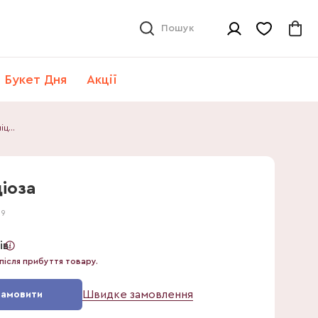
Пошук
Букет Дня
Акції
Монстера Деліціоза
іоза
59
ів
після прибуття товару.
Швидке замовлення
Замовити