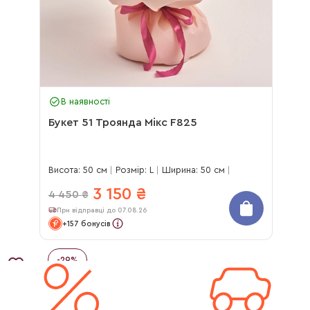
В наявності
Букет 51 Троянда Мікс F825
Висота: 50 см
Розмір: L
Ширина: 50 см
3 150
₴
4 450
₴
При відправці до 07.08.26
+157 бонусів
-
29
%