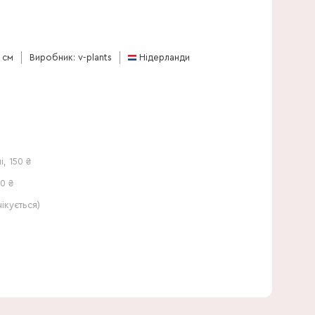
100 см
 см
Виробник: v-plants
Нідерланди
і
,
150
₴
0 ₴
кується)