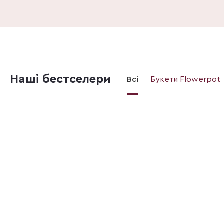
Наші бестселери
Всі
Букети Flowerpot