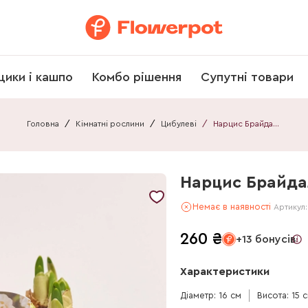
щики і кашпо
Комбо рішення
Супутні товари
Головна
/
Кімнатні рослини
/
Цибулеві
/
Нарцис Брайдал Краун
Нарцис Брайда
Немає в наявності
Артикул
260
₴
+13 бонусів
Характеристики
Діаметр: 16 см
Висота: 15 