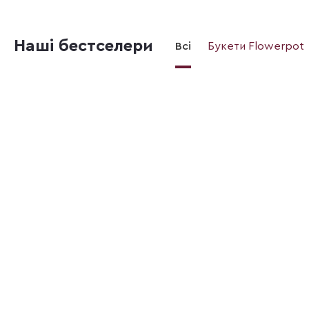
Наші бестселери
Всі
Букети Flowerpot