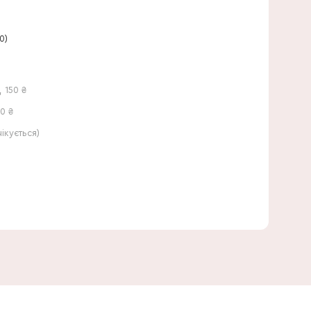
15 см
0)
,
150
₴
0 ₴
кується)