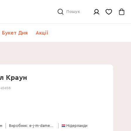
Пошук
Букет Дня
Акції
л Краун
:
45658
см
Виробник: e-j-m-damen-en-zoon-bv
Нідерланди