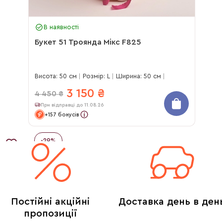
В наявності
Букет 51 Троянда Мікс F825
Висота: 50 см
Розмір: L
Ширина: 50 см
3 150
₴
4 450
₴
При відправці до 11.08.26
+157 бонусів
-
29
%
Постійні акційні
Доставка день в ден
пропозиції