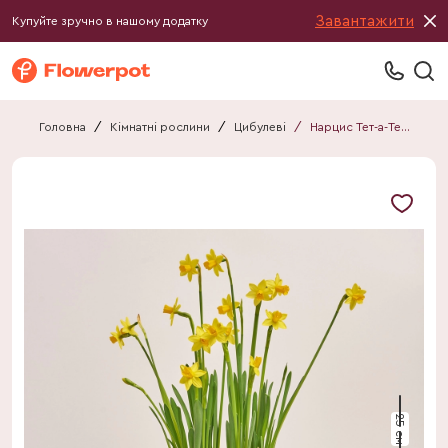
Завантажити
Купуйте зручно в нашому додатку
Головна
/
Кімнатні рослини
/
Цибулеві
/
Нарцис Тет-а-Тет у цинк. відрі
25 см