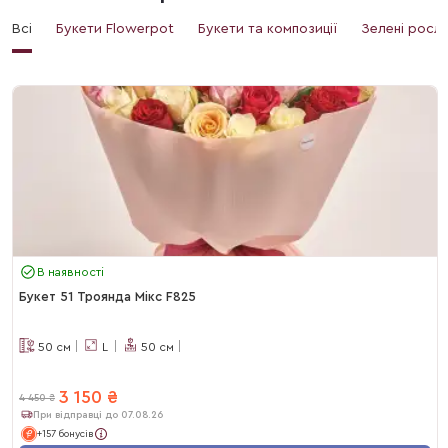
Всі
Букети Flowerpot
Букети та композиції
Зелені росл
В наявності
Букет 51 Троянда Мікс F825
50
см
L
50
см
3 150
₴
4 450
₴
При відправці до 07.08.26
+157 бонусів