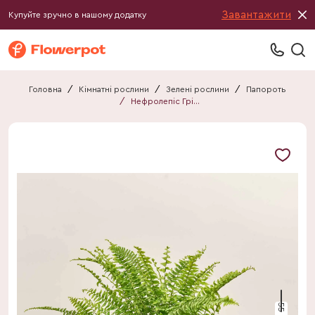
Завантажити
Купуйте зручно в нашому додатку
Головна
/
Кімнатні рослини
/
Зелені рослини
/
Папороть
/
Нефролепіс Грін Моментс
55 см