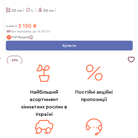
50
см
L
50
см
3 150
₴
4 450
₴
При відправці до 14.08.26
+157 бонусів
Купити
-
29
%
Найбільший
Постійні акційні
асортимент
пропозиції
кімнатних рослин в
Україні