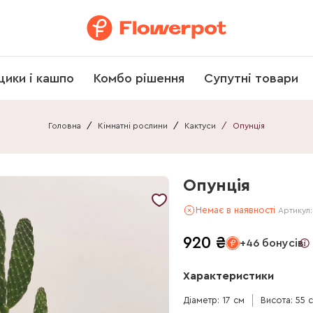
щики і кашпо
Комбо рішення
Супутні товари
Головна
/
Кімнатні рослини
/
Кактуси
/
Опунція
Опунція
Немає в наявності
Артикул
920
₴
+46 бонусів
Характеристики
Діаметр: 17 см
Висота: 55 