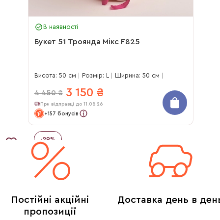
В наявності
Букет 51 Троянда Мікс F825
Висота: 50 см
Розмір: L
Ширина: 50 см
3 150
₴
4 450
₴
При відправці до 11.08.26
+157 бонусів
-
29
%
Постійні акційні
Доставка день в ден
пропозиції