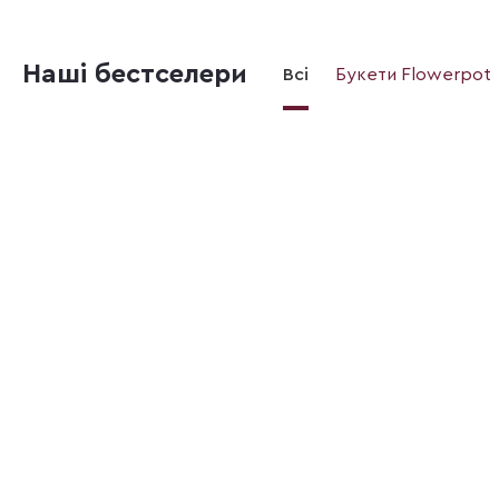
Наші бестселери
Всі
Букети Flowerpot