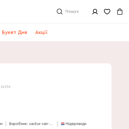
Пошук
Букет Дня
Акції
:
26236
см
Виробник: cactus-van-der-meer
Нідерланди