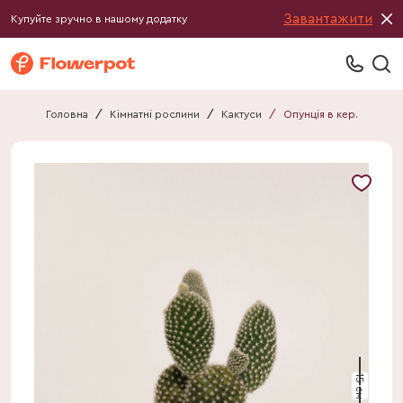
Завантажити
Купуйте зручно в нашому додатку
Головна
/
Кімнатні рослини
/
Кактуси
/
Опунція в кер.
15 см