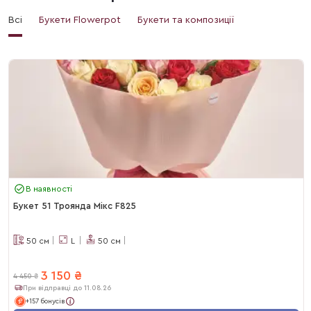
Всі
Букети Flowerpot
Букети та композиції
В наявності
Букет 51 Троянда Мікс F825
50
см
L
50
см
3 150
₴
4 450
₴
При відправці до 11.08.26
+157 бонусів