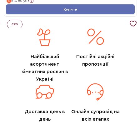
+157 бонусів
Купити
-
29
%
Найбільший
Постійні акційні
асортимент
пропозиції
кімнатних рослин в
Україні
Доставка день в
Онлайн супровід на
день
всіх етапах