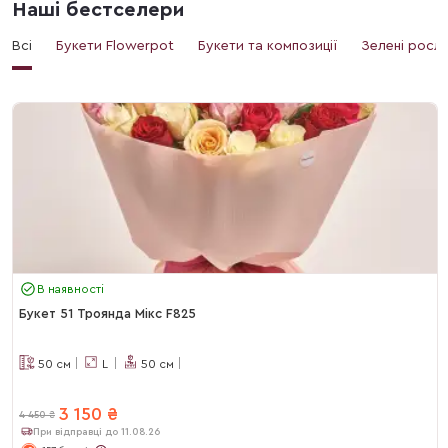
Наші бестселери
Всі
Букети Flowerpot
Букети та композиції
Зелені росл
В наявності
Букет 51 Троянда Мікс F825
50
см
L
50
см
3 150
₴
4 450
₴
При відправці до 11.08.26