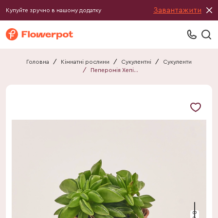
Завантажити
Купуйте зручно в нашому додатку
Головна
/
Кімнатні рослини
/
Сукулентні
/
Сукуленти
/
Пеперомія Хепі Бін
8 см