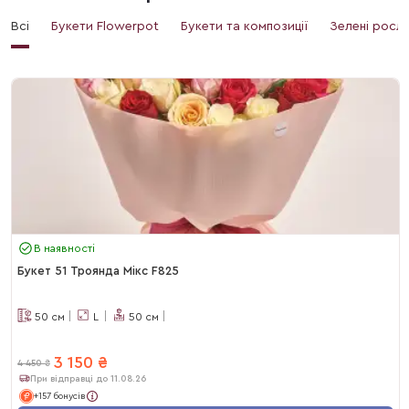
Всі
Букети Flowerpot
Букети та композиції
Зелені росл
В наявності
Букет 51 Троянда Мікс F825
50
см
L
50
см
3 150
₴
4 450
₴
При відправці до 11.08.26
+157 бонусів