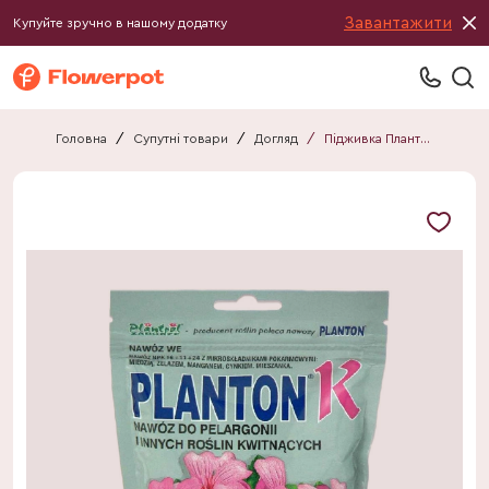
Завантажити
Купуйте зручно в нашому додатку
Головна
/
Супутні товари
/
Догляд
/
Підживка Плантон K 200 гр