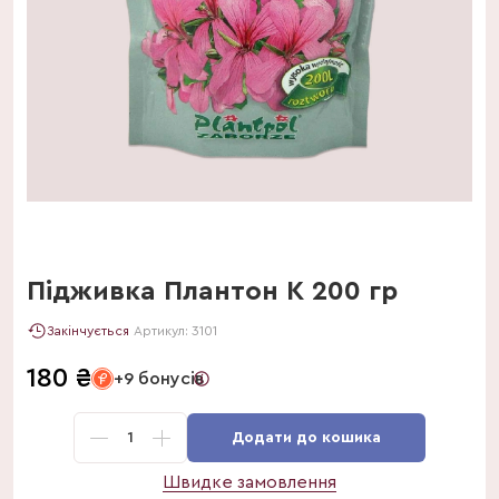
Підживка Плантон K 200 гр
Закінчується
Артикул:
3101
180
₴
+9 бонусів
1
Додати до кошика
Швидке замовлення