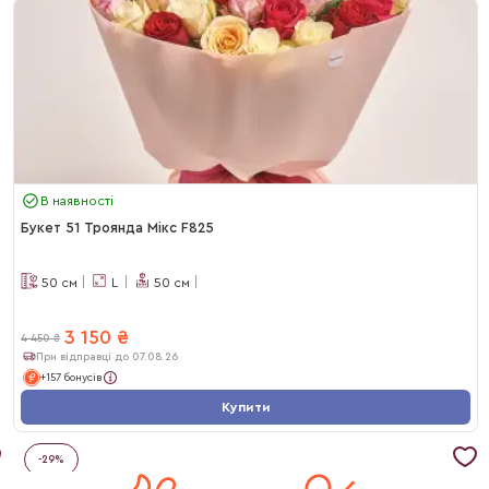
В наявності
Букет 51 Троянда Мікс F825
50
см
L
50
см
3 150
₴
4 450
₴
При відправці до 07.08.26
+157 бонусів
Купити
-
29
%