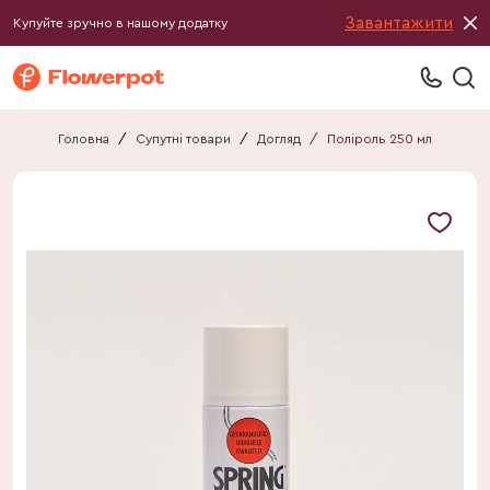
Завантажити
Купуйте зручно в нашому додатку
Головна
/
Супутні товари
/
Догляд
/
Поліроль 250 мл