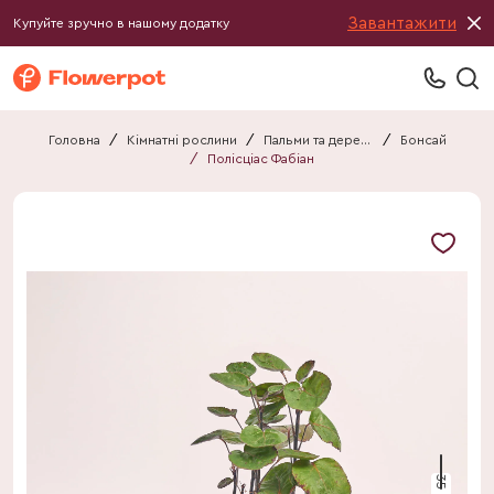
Завантажити
Купуйте зручно в нашому додатку
Головна
/
Кімнатні рослини
/
Пальми та дерева
/
Бонсай
/
Полісціас Фабіан
35 см