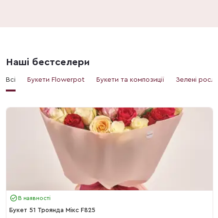
Наші бестселери
Всі
Букети Flowerpot
Букети та композиції
Зелені росл
В наявності
Букет 51 Троянда Мікс F825