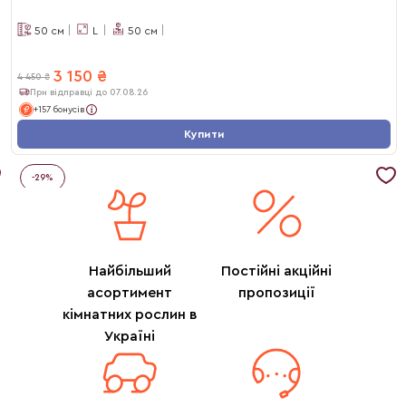
50
см
L
50
см
3 150
₴
4 450
₴
При відправці до 07.08.26
+157 бонусів
Купити
-
29
%
Найбільший
Постійні акційні
асортимент
пропозиції
кімнатних рослин в
Україні