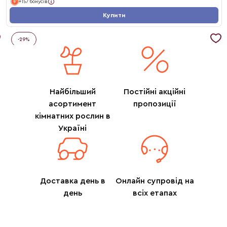
+157 бонусів
Купити
-
29
%
Найбільший
Постійні акційні
асортимент
пропозиції
кімнатних рослин в
Україні
Доставка день в
Онлайн супровід на
день
всіх етапах