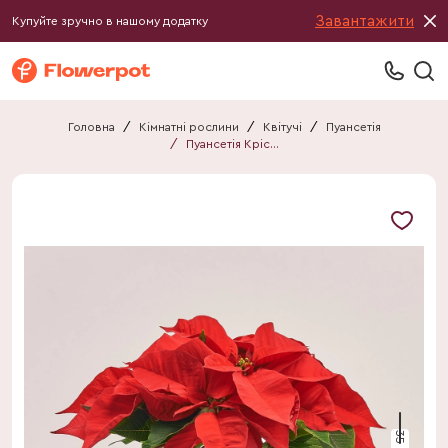
Завантажити
Купуйте зручно в нашому додатку
Головна
/
Кімнатні рослини
/
Квітучі
/
Пуансетія
/
Пуансетія Крісмас Ред
35 см