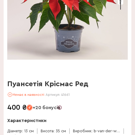
Пуансетія Крісмас Ред
Немає в наявності
Артикул:
41661
400
₴
+20 бонусів
Характеристики
Діаметр: 13 см
Висота: 35 см
Виробник: b-van-der-wilt-potpl-kw