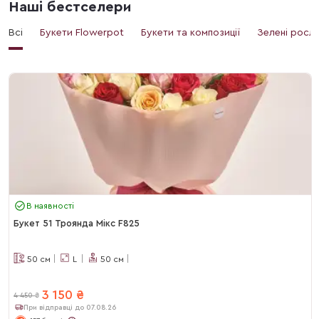
Наші бестселери
Всі
Букети Flowerpot
Букети та композиції
Зелені росл
В наявності
Букет 51 Троянда Мікс F825
50
см
L
50
см
3 150
₴
4 450
₴
При відправці до 07.08.26