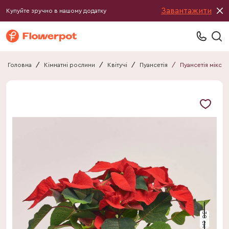
Завантажити
Купуйте зручно в нашому додатку
Головна
/
Кімнатні рослини
/
Квітучі
/
Пуансетія
/
Пуансетія мікс
30 см