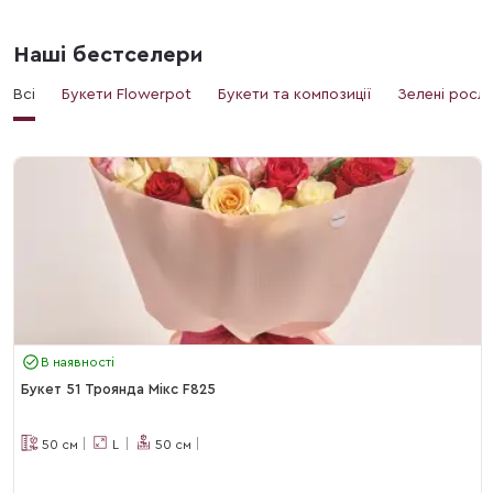
Наші бестселери
Всі
Букети Flowerpot
Букети та композиції
Зелені росл
В наявності
Букет 51 Троянда Мікс F825
50
см
L
50
см