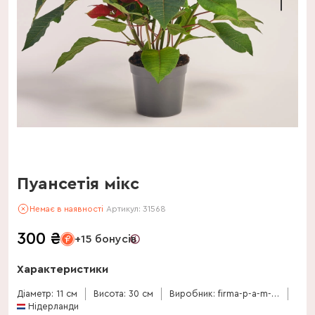
Пуансетія мікс
Немає в наявності
Артикул:
31568
300
₴
+15 бонусів
Характеристики
Діаметр: 11 см
Висота: 30 см
Виробник: firma-p-a-m-van-os
Нідерланди