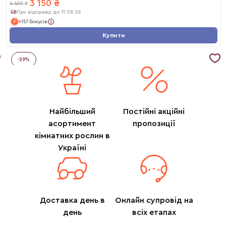
3 150
₴
4 450
₴
При відправці до 11.08.26
+157 бонусів
Купити
-
29
%
Найбільший
Постійні акційні
асортимент
пропозиції
кімнатних рослин в
Україні
Доставка день в
Онлайн супровід на
день
всіх етапах