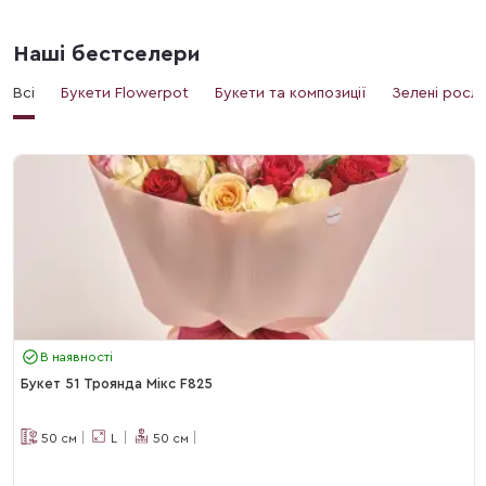
Наші бестселери
Всі
Букети Flowerpot
Букети та композиції
Зелені росл
В наявності
Букет 51 Троянда Мікс F825
50
см
L
50
см