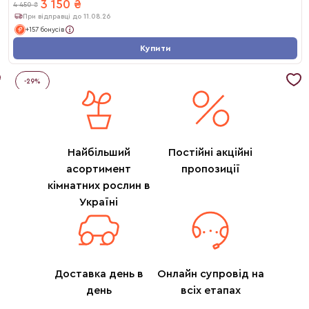
3 150
₴
4 450
₴
При відправці до 11.08.26
+157 бонусів
Купити
-
29
%
Найбільший
Постійні акційні
асортимент
пропозиції
кімнатних рослин в
Україні
Доставка день в
Онлайн супровід на
день
всіх етапах