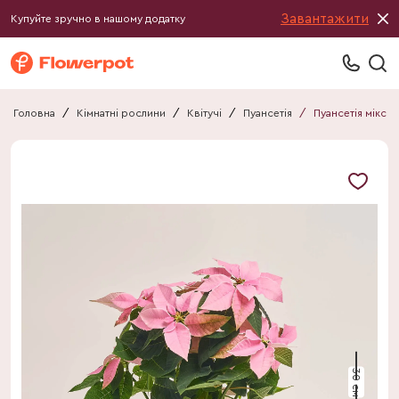
Завантажити
Купуйте зручно в нашому додатку
Головна
/
Кімнатні рослини
/
Квітучі
/
Пуансетія
/
Пуансетія мікс
30 см