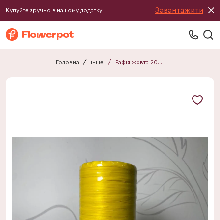
Завантажити
Купуйте зручно в нашому додатку
Головна
/
інше
/
Рафія жовта 200 м