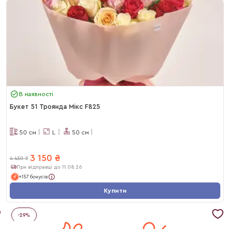
В наявності
Букет 51 Троянда Мікс F825
50
см
L
50
см
3 150
₴
4 450
₴
При відправці до 11.08.26
+157 бонусів
Купити
-
29
%