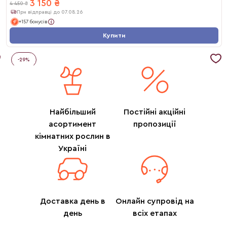
3 150
₴
4 450
₴
При відправці до 07.08.26
+157 бонусів
Купити
-
29
%
Найбільший
Постійні акційні
асортимент
пропозиції
кімнатних рослин в
Україні
Доставка день в
Онлайн супровід на
день
всіх етапах