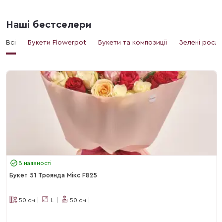
Наші бестселери
Всі
Букети Flowerpot
Букети та композиції
Зелені росл
В наявності
Букет 51 Троянда Мікс F825
50
см
L
50
см