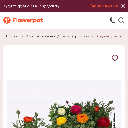
Завантажити
Купуйте зручно в нашому додатку
Головна
/
Кімнатні рослини
/
Вуличні рослини
/
Ранункулус мікс
30 см