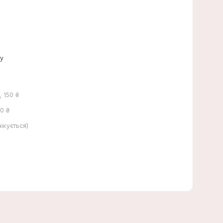
25 см
ну
,
150
₴
0 ₴
кується)