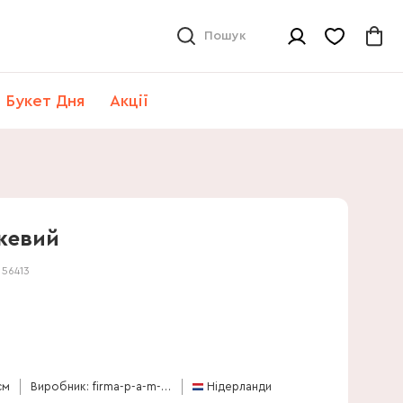
Пошук
Букет Дня
Акції
жевий
:
56413
см
Виробник: firma-p-a-m-van-os
Нідерланди