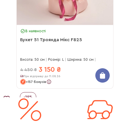
В наявності
Букет 51 Троянда Мікс F825
Висота: 50 см
Розмір: L
Ширина: 50 см
3 150
₴
4 450
₴
При відправці до 11.08.26
+157 бонусів
-
29
%