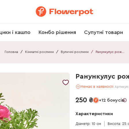
щики і кашпо
Комбо рішення
Супутні товари
Головна
/
Кімнатні рослини
/
Вуличні рослини
/
Ранункулус рожевий
Ранункулус ро
Немає в наявності
Артикул
250
₴
+12 бонусів
Характеристики
Діаметр: 10 см
Висота: 25 