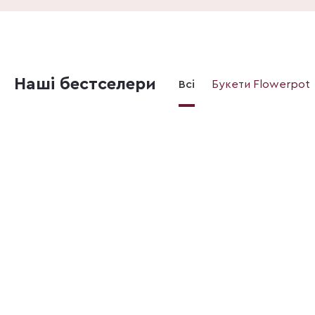
Наші бестселери
Всі
Букети Flowerpot