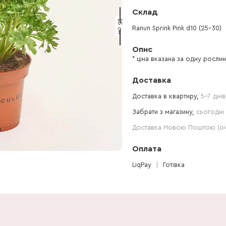
Склад
25 см
Ranun Sprink Pink d10 (25-30)
Опис
* ціна вказана за одну росли
Доставка
Доставка в квартиру,
5-7 днів
Забрати з магазину,
сьогодні 
Доставка Новою Поштою (очі
Оплата
LiqPay
Готівка