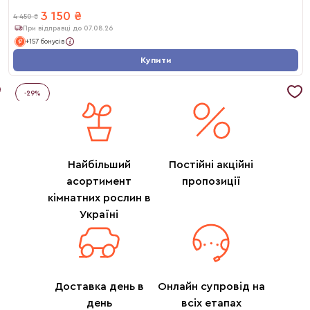
3 150
₴
4 450
₴
При відправці до 07.08.26
+157 бонусів
Купити
-
29
%
Найбільший
Постійні акційні
асортимент
пропозиції
кімнатних рослин в
Україні
Доставка день в
Онлайн супровід на
день
всіх етапах