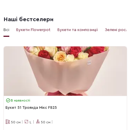
Наші бестселери
Всі
Букети Flowerpot
Букети та композиції
Зелені росл
В наявності
Букет 51 Троянда Мікс F825
50
см
L
50
см