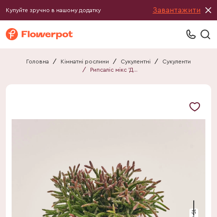
Завантажити
Купуйте зручно в нашому додатку
Головна
/
Кімнатні рослини
/
Сукулентні
/
Сукуленти
/
Рипсаліс мікс 'Даймонд"
15 см