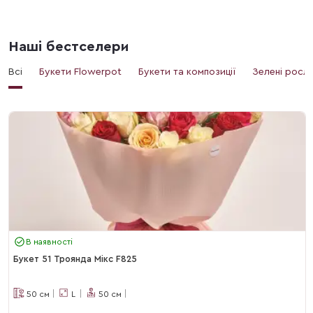
Наші бестселери
Всі
Букети Flowerpot
Букети та композиції
Зелені росл
В наявності
Букет 51 Троянда Мікс F825
50
см
L
50
см