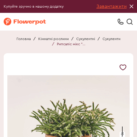
Завантажити
Купуйте зручно в нашому додатку
Головна
/
Кімнатні рослини
/
Сукулентні
/
Сукуленти
/
Рипсаліс мікс "Флейм"
15 см