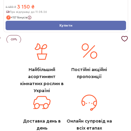
3 150
₴
4 450
₴
При відправці до 11.08.26
+157 бонусів
Купити
-
29
%
Найбільший
Постійні акційні
асортимент
пропозиції
кімнатних рослин в
Україні
Доставка день в
Онлайн супровід на
день
всіх етапах