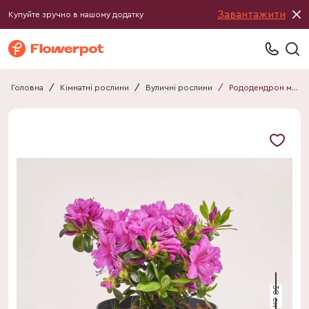
Завантажити
Купуйте зручно в нашому додатку
Головна
/
Кімнатні рослини
/
Вуличні рослини
/
Рододендрон мікс
30 см