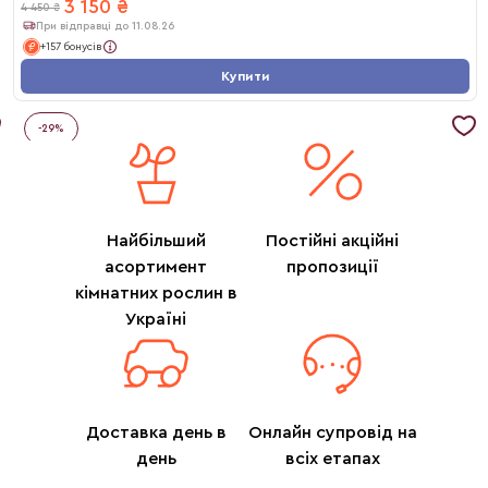
3 150
₴
4 450
₴
При відправці до 11.08.26
+157 бонусів
Купити
-
29
%
Найбільший
Постійні акційні
асортимент
пропозиції
кімнатних рослин в
Україні
Доставка день в
Онлайн супровід на
день
всіх етапах