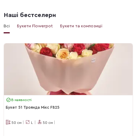
Наші бестселери
Всі
Букети Flowerpot
Букети та композиції
В наявності
Букет 51 Троянда Мікс F825
50
см
L
50
см