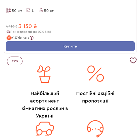
50
см
L
50
см
3 150
₴
4 450
₴
При відправці до 07.08.26
+157 бонусів
Купити
-
29
%
Найбільший
Постійні акційні
асортимент
пропозиції
кімнатних рослин в
Україні