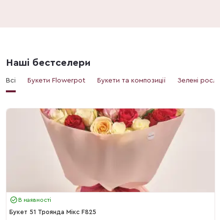
Наші бестселери
Всі
Букети Flowerpot
Букети та композиції
Зелені росл
В наявності
Букет 51 Троянда Мікс F825