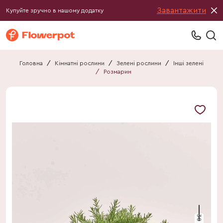
Завантажити
Купуйте зручно в нашому додатку
Головна
/
Кімнатні рослини
/
Зелені рослини
/
Інші зелені
/
Розмарин
30 см