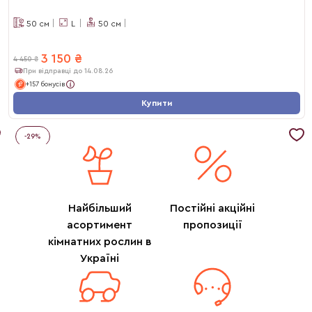
50
см
L
50
см
3 150
₴
4 450
₴
При відправці до 14.08.26
+157 бонусів
Купити
-
29
%
Найбільший
Постійні акційні
асортимент
пропозиції
кімнатних рослин в
Україні