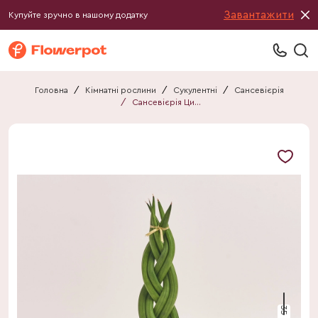
Завантажити
Купуйте зручно в нашому додатку
Головна
/
Кімнатні рослини
/
Сукулентні
/
Сансевієрія
/
Сансевієрія Циліндріка Твіст
35 см