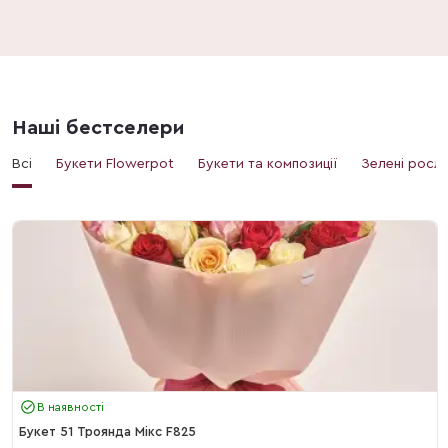
Наші бестселери
Всі
Букети Flowerpot
Букети та композиції
Зелені росл
В наявності
Букет 51 Троянда Мікс F825