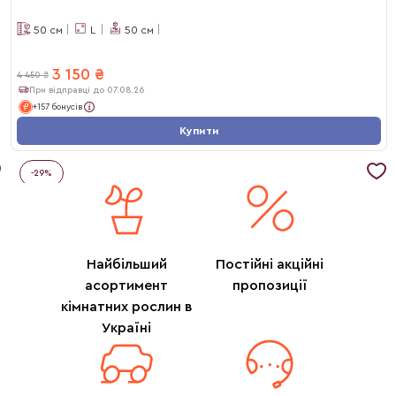
50
см
L
50
см
3 150
₴
4 450
₴
При відправці до 07.08.26
+157 бонусів
Купити
-
29
%
Найбільший
Постійні акційні
асортимент
пропозиції
кімнатних рослин в
Україні