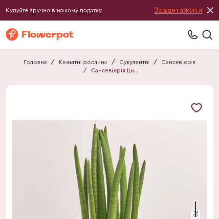
Завантажити
Купуйте зручно в нашому додатку
Головна
/
Кімнатні рослини
/
Сукулентні
/
Сансевієрія
/
Сансевієрія Циліндріка
70 см