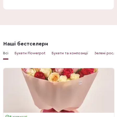
Наші бестселери
Всі
Букети Flowerpot
Букети та композиції
Зелені росл
В наявності