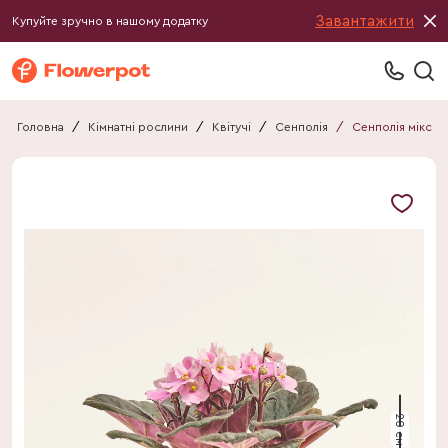
Завантажити
Купуйте зручно в нашому додатку
Головна
/
Кімнатні рослини
/
Квітучі
/
Сенполія
/
Сенполія мікс
20 см