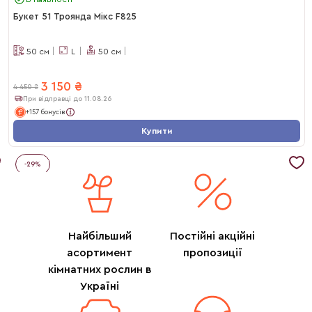
Букет 51 Троянда Мікс F825
50
см
L
50
см
3 150
₴
4 450
₴
При відправці до 11.08.26
+157 бонусів
Купити
-
29
%
Найбільший
Постійні акційні
асортимент
пропозиції
кімнатних рослин в
Україні