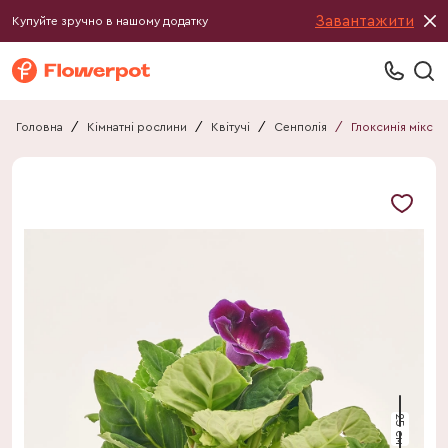
Завантажити
Купуйте зручно в нашому додатку
Головна
/
Кімнатні рослини
/
Квітучі
/
Сенполія
/
Глоксинія мікс
25 см