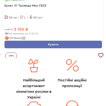
Букет 51 Троянда Мікс F825
50
см
L
50
см
3 150
₴
4 450
₴
При відправці до 11.08.26
+157 бонусів
Купити
-
29
%
Найбільший
Постійні акційні
асортимент
пропозиції
кімнатних рослин в
Україні