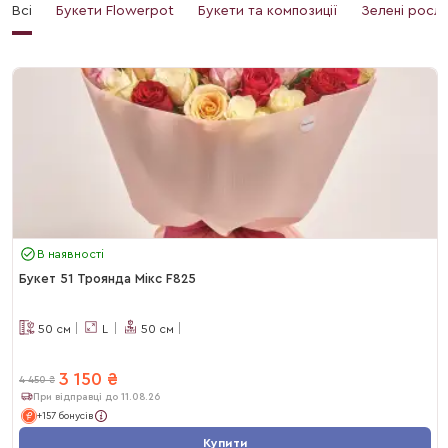
Всі
Букети Flowerpot
Букети та композиції
Зелені росл
В наявності
Букет 51 Троянда Мікс F825
50
см
L
50
см
3 150
₴
4 450
₴
При відправці до 11.08.26
+157 бонусів
Купити