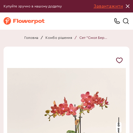
Завантажити
Купуйте зручно в нашому додатку
Головна
/
Комбо рішення
/
Сет "Смол Беррі" Колібрі
40 см