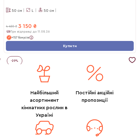
50
см
L
50
см
3 150
₴
4 450
₴
При відправці до 11.08.26
+157 бонусів
Купити
-
29
%
Найбільший
Постійні акційні
асортимент
пропозиції
кімнатних рослин в
Україні