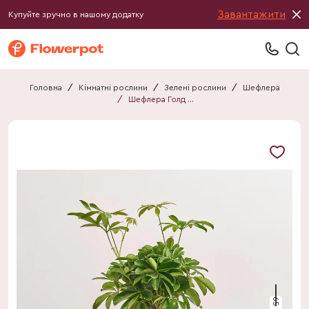
Завантажити
Купуйте зручно в нашому додатку
Головна
/
Кімнатні рослини
/
Зелені рослини
/
Шефлера
/
Шефлера Голд Капелла
65 см