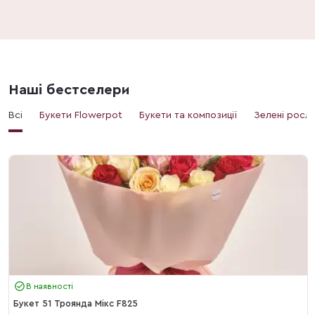
Наші бестселери
Всі
Букети Flowerpot
Букети та композиції
Зелені росл
В наявності
Букет 51 Троянда Мікс F825