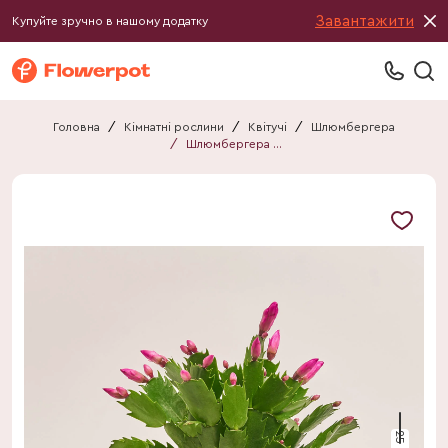
Завантажити
Купуйте зручно в нашому додатку
Головна
/
Кімнатні рослини
/
Квітучі
/
Шлюмбергера
/
Шлюмбергера рожева
25 см