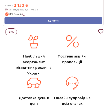
3 150
₴
4 450
₴
При відправці до 11.08.26
+157 бонусів
Купити
-
29
%
Найбільший
Постійні акційні
асортимент
пропозиції
кімнатних рослин в
Україні
Доставка день в
Онлайн супровід на
день
всіх етапах