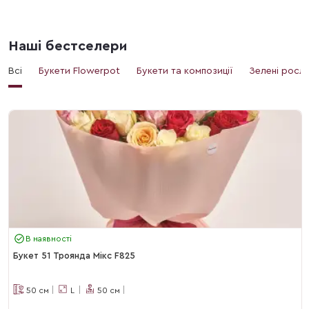
Наші бестселери
Всі
Букети Flowerpot
Букети та композиції
Зелені росл
В наявності
Букет 51 Троянда Мікс F825
50
см
L
50
см