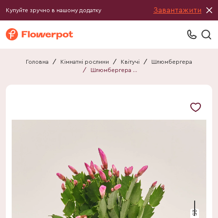
Завантажити
Купуйте зручно в нашому додатку
Головна
/
Кімнатні рослини
/
Квітучі
/
Шлюмбергера
/
Шлюмбергера мікс
25 см