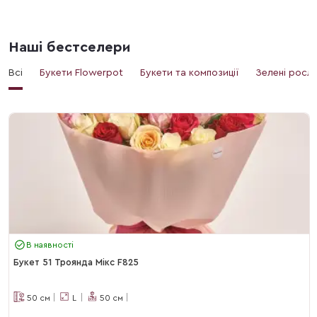
Наші бестселери
Всі
Букети Flowerpot
Букети та композиції
Зелені росл
В наявності
Букет 51 Троянда Мікс F825
50
см
L
50
см