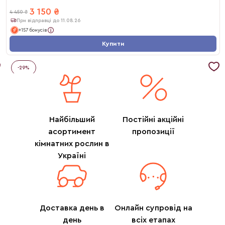
3 150
₴
4 450
₴
При відправці до 11.08.26
+157 бонусів
Купити
-
29
%
Найбільший
Постійні акційні
асортимент
пропозиції
кімнатних рослин в
Україні
Доставка день в
Онлайн супровід на
день
всіх етапах