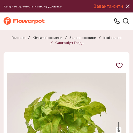
Завантажити
Купуйте зручно в нашому додатку
Головна
/
Кімнатні рослини
/
Зелені рослини
/
Інші зелені
/
Сингоніум Голден Елюжн
30 см