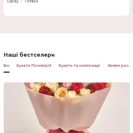
LiqPay
Готівка
Наші бестселери
Всі
Букети Flowerpot
Букети та композиції
Зелені росл