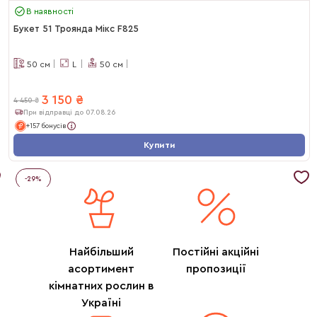
В наявності
Букет 51 Троянда Мікс F825
50
см
L
50
см
3 150
₴
4 450
₴
При відправці до 07.08.26
+157 бонусів
Купити
-
29
%
Найбільший
Постійні акційні
асортимент
пропозиції
кімнатних рослин в
Україні