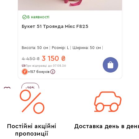
В наявності
Букет 51 Троянда Мікс F825
Висота: 50 см
Розмір: L
Ширина: 50 см
3 150
₴
4 450
₴
При відправці до 07.08.26
+157 бонусів
-
29
%
Постійні акційні
Доставка день в ден
пропозиції