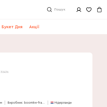
Пошук
Букет Дня
Акції
:
32436
см
Виробник: boomkw-frank-van-leeuwen
Нідерланди