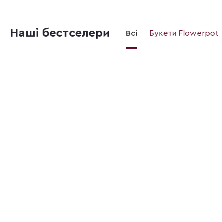
Наші бестселери
Всі
Букети Flowerpot