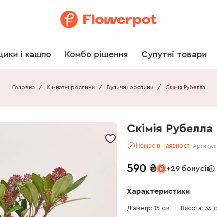
щики і кашпо
Комбо рішення
Супутні товари
Головна
/
Кімнатні рослини
/
Вуличні рослини
/
Скімія Рубелла
Скімія Рубелла
Немає в наявності
Артикул
590
₴
+29 бонусів
Характеристики
Діаметр: 15 см
Висота: 35 