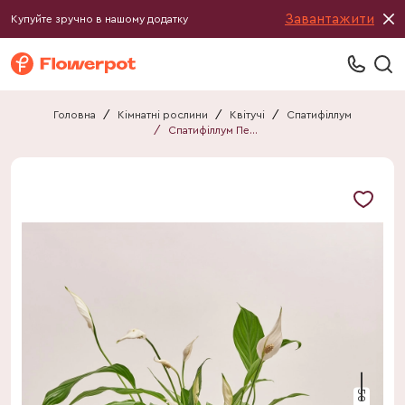
Завантажити
Купуйте зручно в нашому додатку
Головна
/
Кімнатні рослини
/
Квітучі
/
Спатифіллум
/
Спатифіллум Перл Купідо
50 см