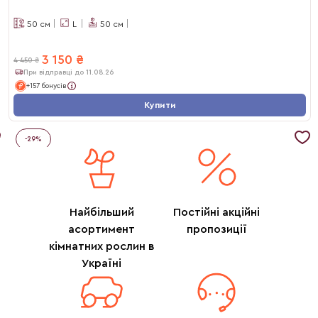
50
см
L
50
см
3 150
₴
4 450
₴
При відправці до 11.08.26
+157 бонусів
Купити
-
29
%
Найбільший
Постійні акційні
асортимент
пропозиції
кімнатних рослин в
Україні