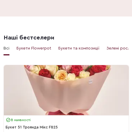
Наші бестселери
Всі
Букети Flowerpot
Букети та композиції
Зелені росл
В наявності
Букет 51 Троянда Мікс F825