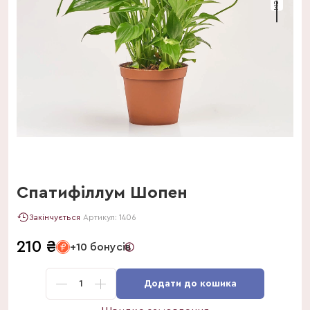
Спатифіллум Шопен
Закінчується
Артикул:
1406
210
₴
+10 бонусів
1
Додати до кошика