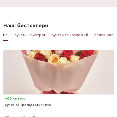
Наші бестселери
Всі
Букети Flowerpot
Букети та композиції
Зелені росл
В наявності
Букет 51 Троянда Мікс F825