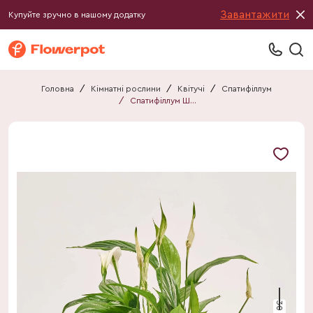
Завантажити
Купуйте зручно в нашому додатку
Головна
/
Кімнатні рослини
/
Квітучі
/
Спатифіллум
/
Спатифіллум Шопен
30 см