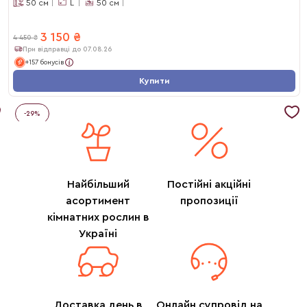
50
см
L
50
см
3 150
₴
4 450
₴
При відправці до 07.08.26
+157 бонусів
Купити
-
29
%
Найбільший
Постійні акційні
асортимент
пропозиції
кімнатних рослин в
Україні
Доставка день в
Онлайн супровід на