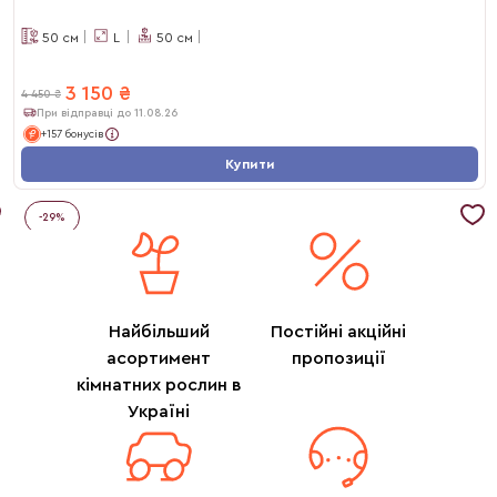
50
см
L
50
см
3 150
₴
4 450
₴
При відправці до 11.08.26
+157 бонусів
Купити
-
29
%
Найбільший
Постійні акційні
асортимент
пропозиції
кімнатних рослин в
Україні