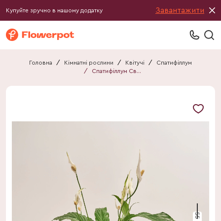
Завантажити
Купуйте зручно в нашому додатку
Головна
/
Кімнатні рослини
/
Квітучі
/
Спатифіллум
/
Спатифіллум Світ Чіко
55 см