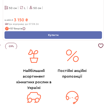
50
см
L
50
см
3 150
₴
4 450
₴
При відправці до 07.08.26
+157 бонусів
Купити
-
29
%
Найбільший
Постійні акційні
асортимент
пропозиції
кімнатних рослин в
Україні