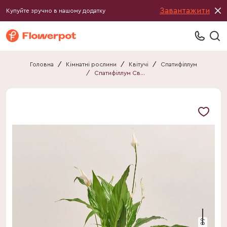
Завантажити
Купуйте зручно в нашому додатку
Головна
/
Кімнатні рослини
/
Квітучі
/
Спатифіллум
/
Спатифіллум Світ Чіко
60 см