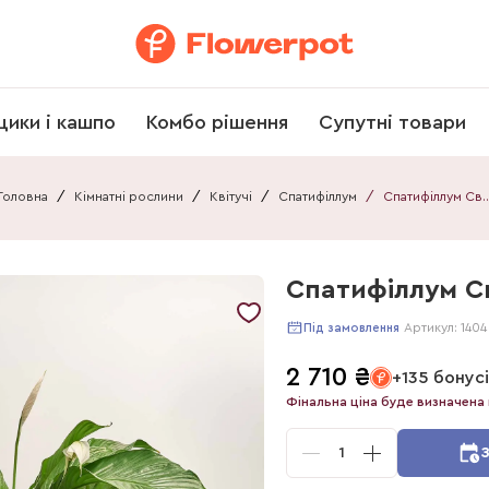
щики і кашпо
Комбо рішення
Супутні товари
Головна
/
Кімнатні рослини
/
Квітучі
/
Спатифіллум
/
Спатифіллум Світ
Спатифіллум С
Артикул:
1404
Під замовлення
2 710
₴
+135 бонус
Фінальна ціна буде визначена 
1