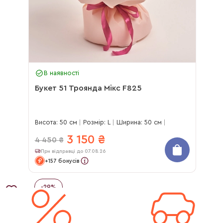
В наявності
Букет 51 Троянда Мікс F825
Висота: 50 см
Розмір: L
Ширина: 50 см
3 150
₴
4 450
₴
При відправці до 07.08.26
+157 бонусів
-
29
%