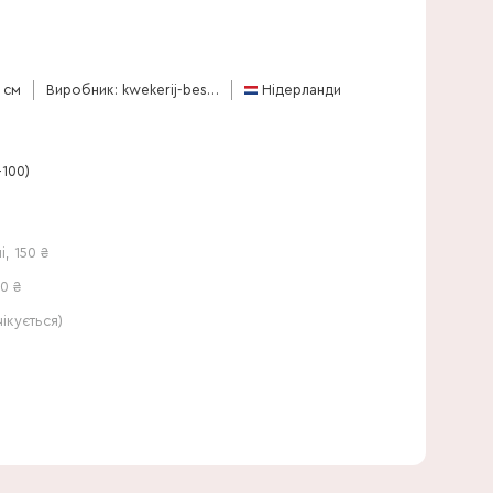
100 см
 см
Виробник: kwekerij-bestplant
Нідерланди
-100)
і
,
150
₴
0 ₴
кується)