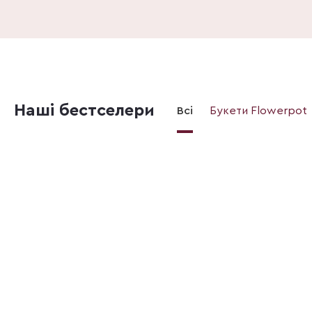
Наші бестселери
Всі
Букети Flowerpot