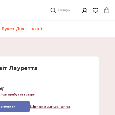
Пошук
Букет Дня
Акції
 Лауретта
віт Лауретта
ів
після прибуття товару.
Швидке замовлення
Замовити