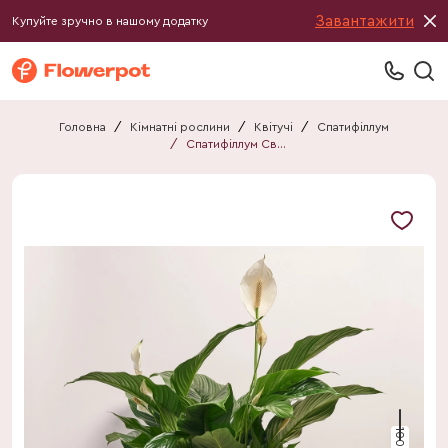
Завантажити
Купуйте зручно в нашому додатку
Головна
/
Кімнатні рослини
/
Квітучі
/
Спатифіллум
/
Спатифіллум Світ Сільвана
100 см