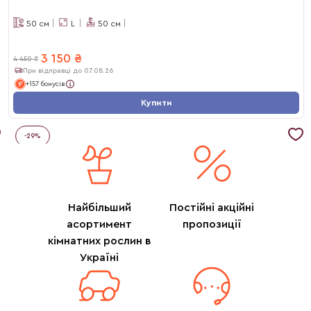
50
см
L
50
см
3 150
₴
4 450
₴
При відправці до 07.08.26
+157 бонусів
Купити
-
29
%
Найбільший
Постійні акційні
асортимент
пропозиції
кімнатних рослин в
Україні