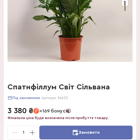
Спатифіллум Світ Сільвана
Артикул:
34623
Під замовлення
3 380
₴
+169 бонусів
Фінальна ціна буде визначена після прибуття товару.
1
Замовити