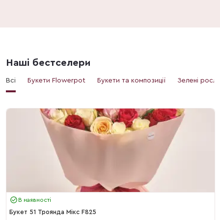
Наші бестселери
Всі
Букети Flowerpot
Букети та композиції
Зелені росл
В наявності
Букет 51 Троянда Мікс F825