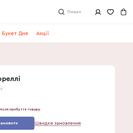
Пошук
Букет Дня
Акції
ллі
ореллі
09
після прибуття товару.
Швидке замовлення
Замовити