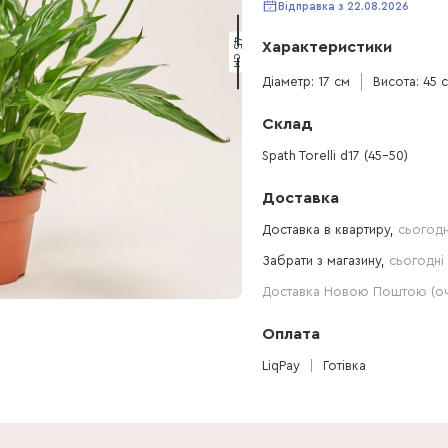
Відправка з 22.08.2026
45 см
Характеристики
Діаметр: 17 см
Висота: 45 
Склад
Spath Torelli d17 (45-50)
Доставка
Доставка в квартиру,
сьогодн
Забрати з магазину,
сьогодні 
Доставка Новою Поштою (очі
Оплата
LiqPay
Готівка