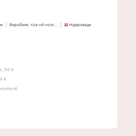
45 см
см
Виробник: riza-vd-voort-potplanten
Нідерланди
і
,
150
₴
0 ₴
кується)