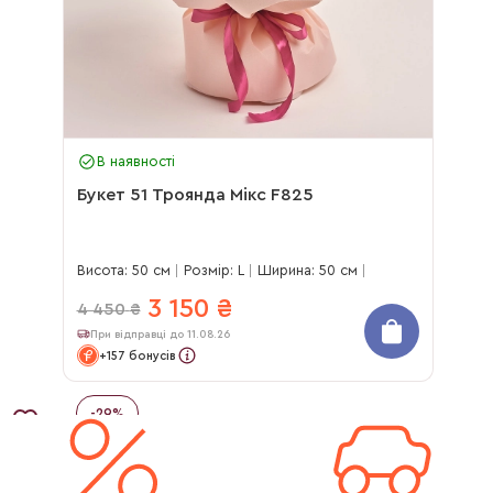
В наявності
Букет 51 Троянда Мікс F825
Висота: 50 см
Розмір: L
Ширина: 50 см
3 150
₴
4 450
₴
При відправці до 11.08.26
+157 бонусів
-
29
%