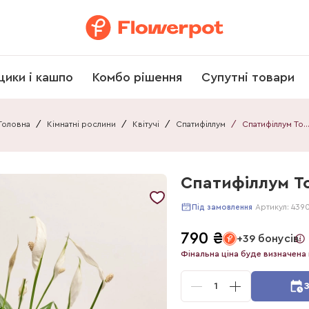
щики і кашпо
Комбо рішення
Супутні товари
Головна
/
Кімнатні рослини
/
Квітучі
/
Спатифіллум
/
Спатифіллум Торе
Спатифіллум Т
Артикул:
439
Під замовлення
790
₴
+39 бонусів
Фінальна ціна буде визначена 
1