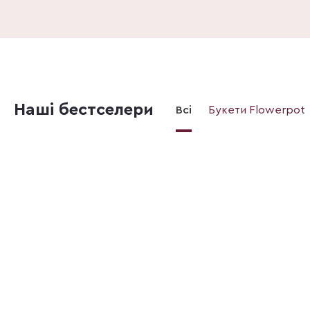
Наші бестселери
Всі
Букети Flowerpot