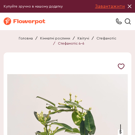
Завантажити
Купуйте зручно в нашому додатку
Головна
/
Кімнатні рослини
/
Квітучі
/
Стефанотіс
/
Стефанотіс 4-6
45 см