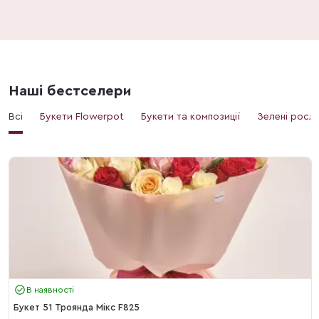
Наші бестселери
Всі
Букети Flowerpot
Букети та композиції
Зелені росл
В наявності
Букет 51 Троянда Мікс F825