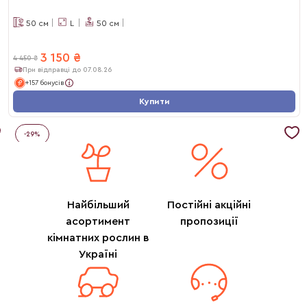
50
см
L
50
см
3 150
₴
4 450
₴
При відправці до 07.08.26
+157 бонусів
Купити
-
29
%
Найбільший
Постійні акційні
асортимент
пропозиції
кімнатних рослин в
Україні