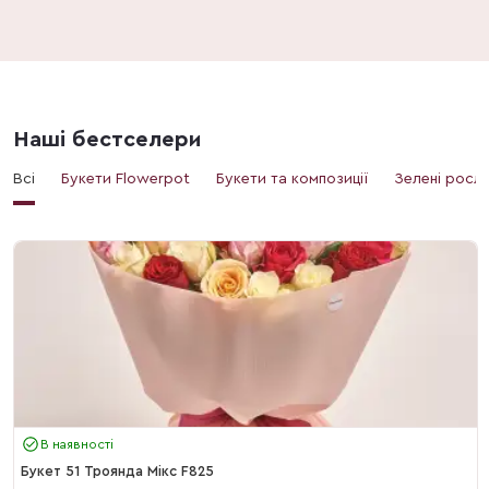
Наші бестселери
Всі
Букети Flowerpot
Букети та композиції
Зелені росл
В наявності
Букет 51 Троянда Мікс F825