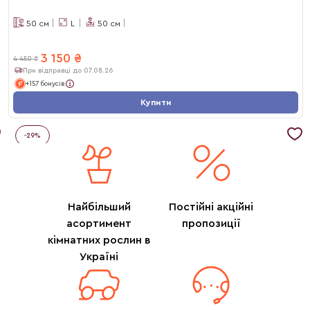
50
см
L
50
см
3 150
₴
4 450
₴
При відправці до 07.08.26
+157 бонусів
Купити
-
29
%
Найбільший
Постійні акційні
асортимент
пропозиції
кімнатних рослин в
Україні