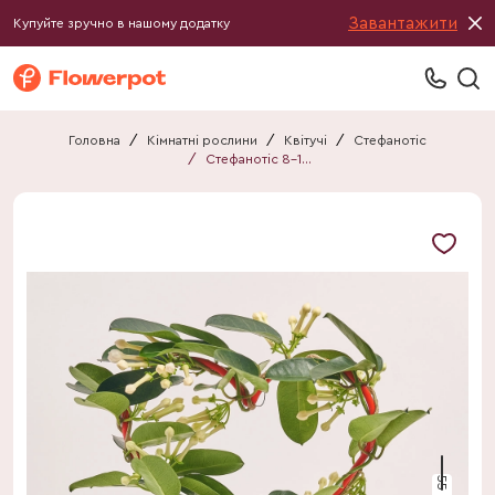
Завантажити
Купуйте зручно в нашому додатку
Головна
/
Кімнатні рослини
/
Квітучі
/
Стефанотіс
/
Стефанотіс 8-10 серце
55 см