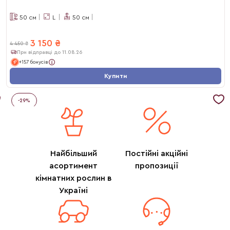
50
см
L
50
см
3 150
₴
4 450
₴
При відправці до 11.08.26
+157 бонусів
Купити
-
29
%
Найбільший
Постійні акційні
асортимент
пропозиції
кімнатних рослин в
Україні