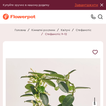
Завантажити
Купуйте зручно в нашому додатку
Головна
/
Кімнатні рослини
/
Квітучі
/
Стефанотіс
/
Стефанотіс 9-12
40 см