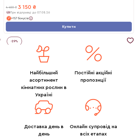
3 150
₴
4 450
₴
При відправці до 07.08.26
+157 бонусів
Купити
-
29
%
Найбільший
Постійні акційні
асортимент
пропозиції
кімнатних рослин в
Україні
Доставка день в
Онлайн супровід на
день
всіх етапах