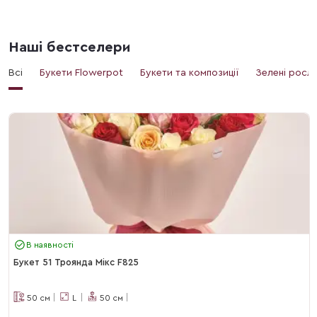
Наші бестселери
Всі
Букети Flowerpot
Букети та композиції
Зелені росл
В наявності
Букет 51 Троянда Мікс F825
50
см
L
50
см