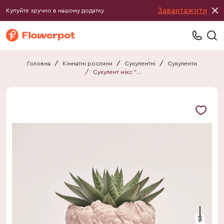
Завантажити
Купуйте зручно в нашому додатку
Головна
/
Кімнатні рослини
/
Сукулентні
/
Сукуленти
/
Сукулент мікс "Фрутті Хед"
25 см