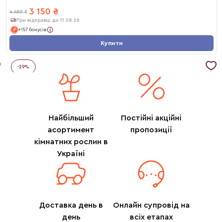
3 150
₴
4 450
₴
При відправці до 11.08.26
+157 бонусів
Купити
-
29
%
Найбільший
Постійні акційні
асортимент
пропозиції
кімнатних рослин в
Україні
Доставка день в
Онлайн супровід на
день
всіх етапах