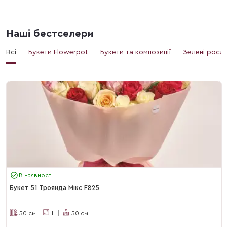
Наші бестселери
Всі
Букети Flowerpot
Букети та композиції
Зелені росл
В наявності
Букет 51 Троянда Мікс F825
50
см
L
50
см