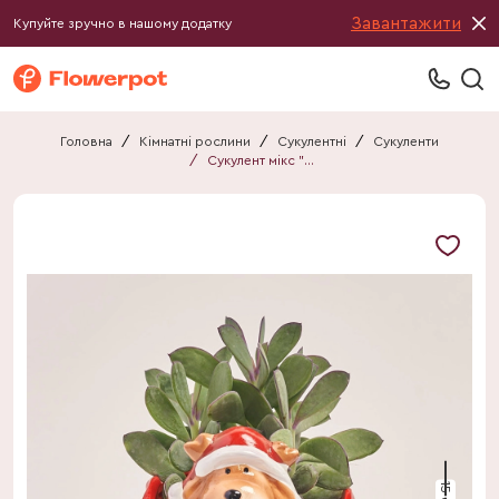
Завантажити
Купуйте зручно в нашому додатку
Головна
/
Кімнатні рослини
/
Сукулентні
/
Сукуленти
/
Сукулент мікс "Оленята"
15 см