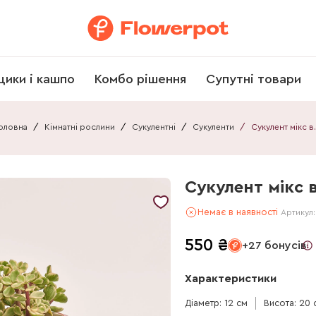
щики і кашпо
Комбо рішення
Супутні товари
оловна
/
Кімнатні рослини
/
Сукулентні
/
Сукуленти
/
Сукуле
Сукулент мікс в
Немає в наявності
Артикул
550
₴
+27 бонусів
Характеристики
Діаметр: 12 см
Висота: 20 