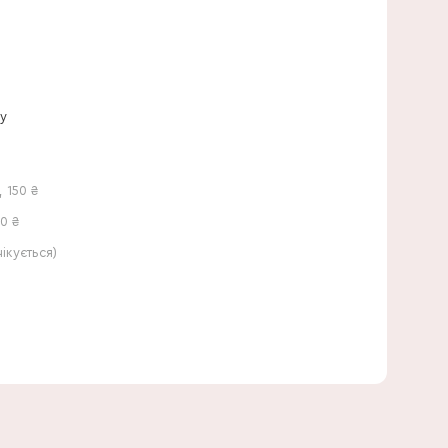
20 см
ну
,
150
₴
0 ₴
кується)