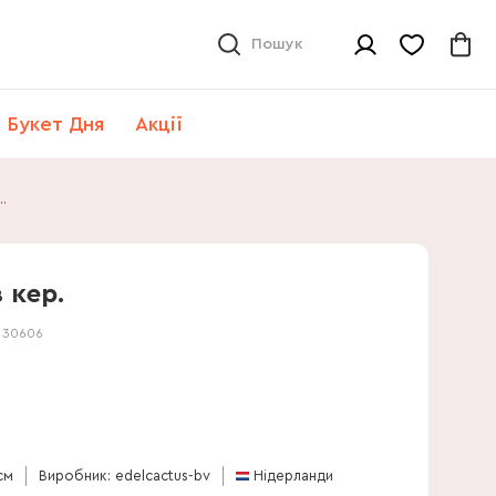
Пошук
Букет Дня
Акції
нт мікс в кер.
 кер.
:
30606
см
Виробник: edelcactus-bv
Нідерланди