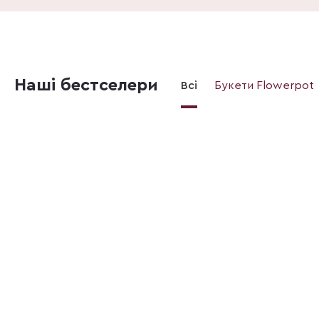
Наші бестселери
Всі
Букети Flowerpot