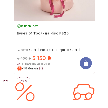
В наявності
Букет 51 Троянда Мікс F825
Висота: 50 см
Розмір: L
Ширина: 50 см
3 150
₴
4 450
₴
При відправці до 11.08.26
+157 бонусів
-
29
%