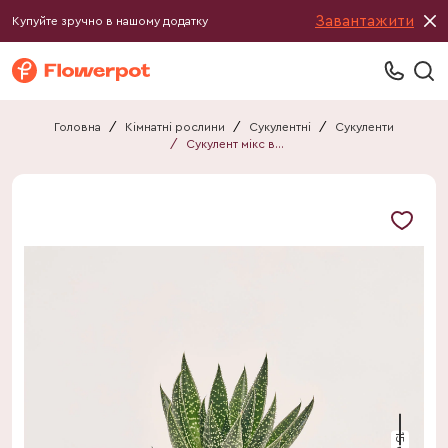
Завантажити
Купуйте зручно в нашому додатку
Головна
/
Кімнатні рослини
/
Сукулентні
/
Сукуленти
/
Сукулент мікс в кер.
15 см