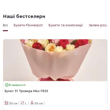
Наші бестселери
Всі
Букети Flowerpot
Букети та композиції
Зелені росл
В наявності
Букет 51 Троянда Мікс F825
50
см
L
50
см