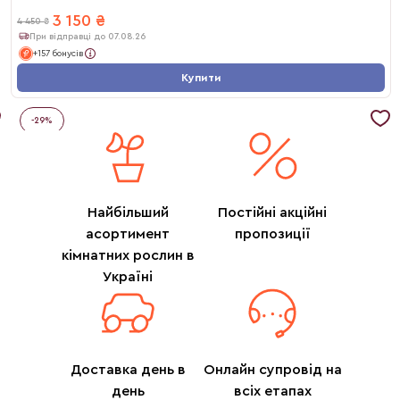
3 150
₴
4 450
₴
При відправці до 07.08.26
+157 бонусів
Купити
-
29
%
Найбільший
Постійні акційні
асортимент
пропозиції
кімнатних рослин в
Україні
Доставка день в
Онлайн супровід на
день
всіх етапах