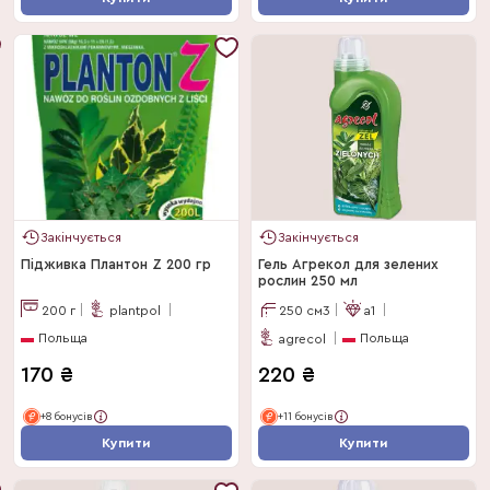
Закінчується
Закінчується
Підживка Плантон Z 200 гр
Гель Агрекол для зелених
рослин 250 мл
200
г
plantpol
250
см3
a1
Польща
Польща
agrecol
170
₴
220
₴
+8 бонусів
+11 бонусів
Купити
Купити