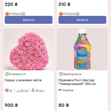
220
₴
310
₴
+11 бонусів
+15 бонусів
Купити
Купити
В наявності
Закінчується
Серце з рожевих квітів
Підживка Рост Мастер
"Універсальний" 300 мл
Україна
a1
24
см
15
см
900
₴
80
₴