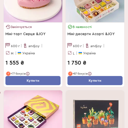
Закінчується
В наявності
Міні-торт Серце &JOY
Міні-десерти Асорті &JOY
600
г
andjoy
600
г
andjoy
Україна
Україна
M
L
1 555
₴
1 750
₴
+77 бонусів
+87 бонусів
Купити
Купити