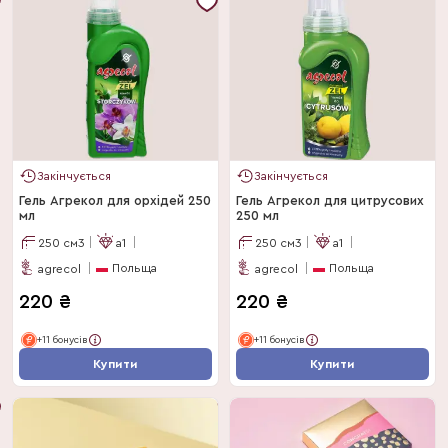
Закінчується
Закінчується
Гель Агрекол для орхідей 250
Гель Агрекол для цитрусових
мл
250 мл
250
см3
a1
250
см3
a1
Польща
Польща
agrecol
agrecol
220
₴
220
₴
+11 бонусів
+11 бонусів
Купити
Купити