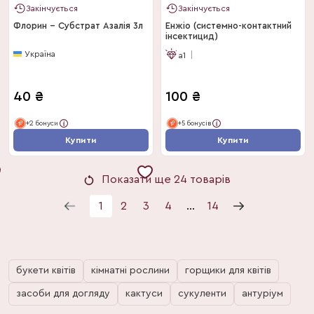
Закінчується
Закінчується
Флорин - Субстрат Азалія 3л
Енжіо (системно-контактний
інсектицид)
Україна
a1
40
₴
100
₴
+2 бонуси
+5 бонусів
Купити
Купити
Показати ще 24 товарів
1
2
3
4
...
14
букети квітів
кімнатні рослини
горщики для квітів
засоби для догляду
кактуси
сукуленти
антуріум