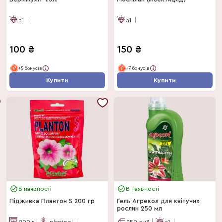
a1
a1
100
₴
150
₴
+5 бонусів
+7 бонусів
Купити
Купити
В наявності
В наявності
Підживка Плантон S 200 гр
Гель Агрекол для квітучих
рослин 250 мл
200
г
plantpol
250
см3
a1