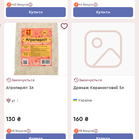
+45 бонусів
+4 бонуси
Купити
Купити
Закінчується
Закінчується
Агроперліт 3л
Дренаж Керамзитовий 5л
Україна
a1
130
₴
160
₴
+6 бонусів
+8 бонусів
Купити
Купити