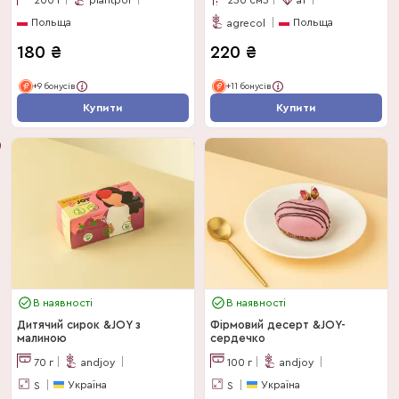
Польща
Польща
agrecol
180
₴
220
₴
+9 бонусів
+11 бонусів
Купити
Купити
В наявності
В наявності
Дитячий сирок &JOY з
Фірмовий десерт &JOY-
малиною
сердечко
70
г
andjoy
100
г
andjoy
Україна
Україна
S
S