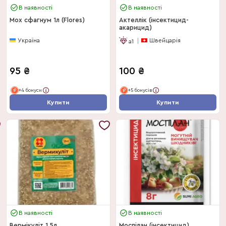
В наявності
В наявності
Мох сфагнум 1л (Flores)
Актеллік (інсектицид-
акарицид)
Україна
Швейцарія
a1
95
₴
100
₴
+4 бонуси
+5 бонусів
Купити
Купити
В наявності
В наявності
Вермікуліт 1.5л.
Моспілан (інсектицид)