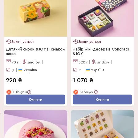
Закінчується
Закінчується
Дитячий сирок &JOY зі смаком
Набір міні-десертів Congrats
ванілі
&JOY
70
г
andjoy
320
г
andjoy
Україна
Україна
S
M
220
₴
1 070
₴
+11 бонусів
+53 бонуси
Купити
Купити