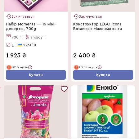
Закінчується
Закінчується
Набір Moments — 16 міні-
Конструктор LEGO Icons
десертів, 700g
Botanicals Маленькі квіти
700
г
andjoy
Україна
L
1 925
₴
2 400
₴
+96 бонусів
+120 бонусів
Купити
Купити