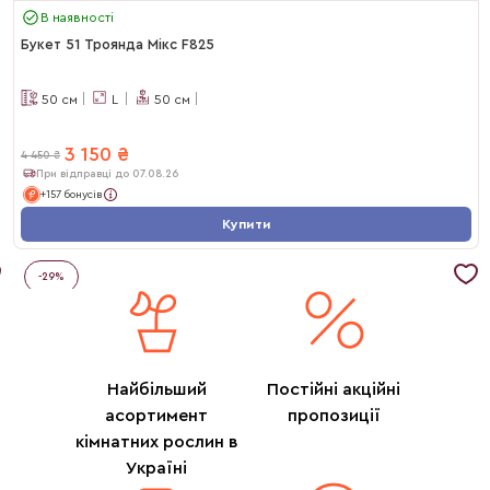
В наявності
Букет 51 Троянда Мікс F825
50
см
L
50
см
3 150
₴
4 450
₴
При відправці до 07.08.26
+157 бонусів
Купити
-
29
%
Найбільший
Постійні акційні
асортимент
пропозиції
кімнатних рослин в
Україні