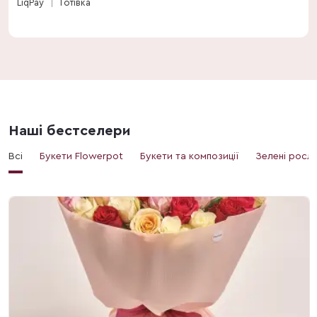
LiqPay
Готівка
Наші бестселери
Всі
Букети Flowerpot
Букети та композиції
Зелені росл