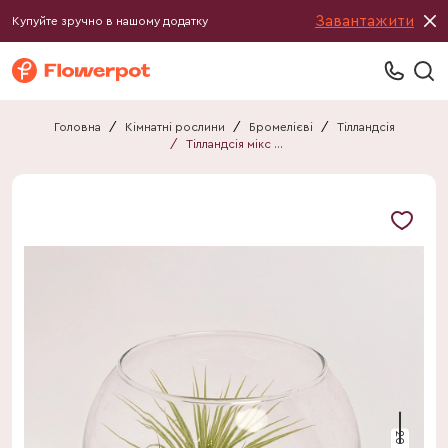
Завантажити
Купуйте зручно в нашому додатку
Головна
/
Кімнатні рослини
/
Бромелієві
/
Тілландсія
/
Тілландсія мікс у склі
20 см